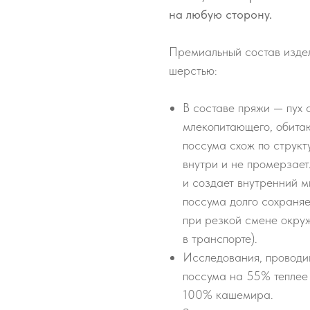
на любую сторону.
Премиальный состав изде
шерстью:
В составе пряжи — пух 
млекопитающего, обита
поссума схож по структ
внутри и не промерзае
и создает внутренний м
поссума долго сохраняет
при резкой смене окру
в транспорте).
Исследования, проводив
поссума на 55% теплее
100% кашемира.