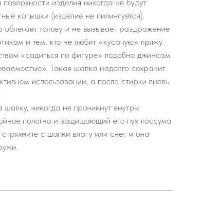
а поверхности изделия никогда не будут
ные катышки (изделие не пилингуется).
 облегает голову и не вызывает раздражение
ргикам и тем, кто не любит «кусачую» пряжу.
ством «садиться по фигуре» подобно джинсам
иваемостью». Такая шапка надолго сохранит
ктивном использовании, а после стирки вновь
.
шапку, никогда не проникнут внутрь:
войное полотно и защищающий его пух поссума
 стряхните с шапки влагу или снег и она
ружи.