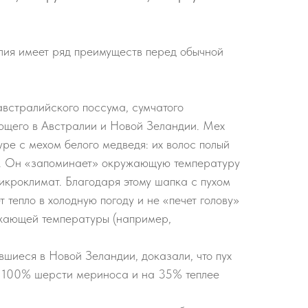
лия имеет ряд преимуществ перед обычной
австралийского поссума, сумчатого
ющего в Австралии и Новой Зеландии. Мех
уре с мехом белого медведя: их волос полый
т. Он «запоминает» окружающую температуру
икроклимат. Благодаря этому шапка с пухом
 тепло в холодную погоду и не «печет голову»
жающей температуры (например,
шиеся в Новой Зеландии, доказали, что пух
 100% шерсти мериноса и на 35% теплее