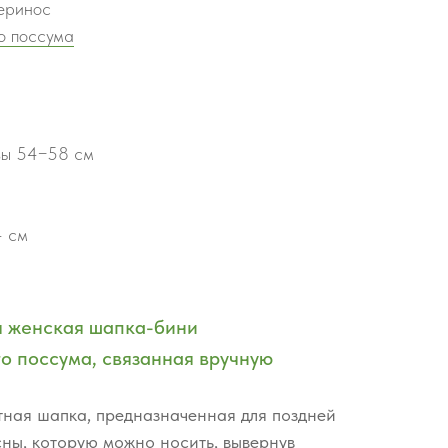
еринос
о поссума
овы 54−58 см
4 см
я женская шапка-бини
го поссума, связанная вручную
тная шапка, предназначенная для поздней
сны, которую можно носить, вывернув