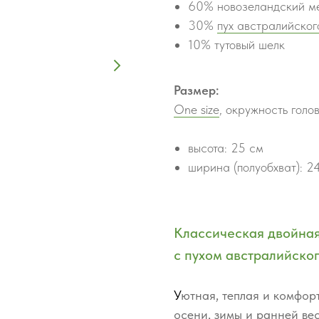
60% новозеландский м
30%
пух австралийског
10% тутовый шелк
Размер:
One size
, окружность гол
высота: 25 см
ширина (полуобхват): 2
Классическая двойна
с пухом австралийско
У
ютная, теплая и комфор
осени, зимы и ранней ве