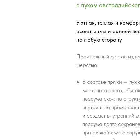
с пухом австралийско
Уютная, теплая и комфор
осени, зимы и ранней ве
на любую сторону.
Премиальный состав изде
шерстью:
В составе пряжи — пух 
млекопитающего, обита
поссума схож по структ
внутри и не промерзае
и создает внутренний м
поссума долго сохраняет
при резкой смене окру