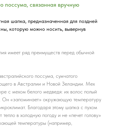
го поссума, связанная вручную
тная шапка, предназначенная для поздней
сны, которую можно носить, вывернув
лия имеет ряд преимуществ перед обычной
австралийского поссума, сумчатого
ющего в Австралии и Новой Зеландии. Мех
уре с мехом белого медведя: их волос полый
т. Он «запоминает» окружающую температуру
икроклимат. Благодаря этому шапка с пухом
 тепло в холодную погоду и не «печет голову»
жающей температуры (например,