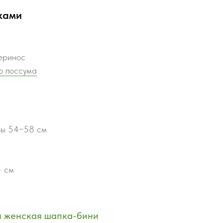
ками
еринос
о поссума
овы 54−58 см
4 см
я женская шапка-бини