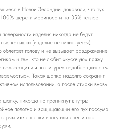
шиеся в Новой Зеландии, доказали, что пух
 100% шерсти мериноса и на 35% теплее
а поверхности изделия никогда не будут
ные катышки (изделие не пилингуется).
 облегает голову и не вызывает раздражение
ргикам и тем, кто не любит «кусачую» пряжу.
ством «садиться по фигуре» подобно джинсам
иваемостью». Такая шапка надолго сохранит
ктивном использовании, а после стирки вновь
.
шапку, никогда не проникнут внутрь:
войное полотно и защищающий его пух поссума
 стряхните с шапки влагу или снег и она
ружи.