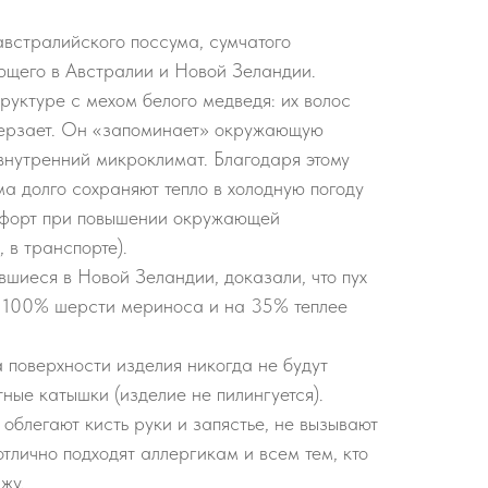
австралийского поссума, сумчатого
ющего в Австралии и Новой Зеландии.
руктуре с мехом белого медведя: их волос
мерзает. Он «запоминает» окружающую
внутренний микроклимат. Благодаря этому
ма долго сохраняют тепло в холодную погоду
мфорт при повышении окружающей
 в транспорте).
шиеся в Новой Зеландии, доказали, что пух
 100% шерсти мериноса и на 35% теплее
а поверхности изделия никогда не будут
ные катышки (изделие не пилингуется).
облегают кисть руки и запястье, не вызывают
тлично подходят аллергикам и всем тем, кто
жу.