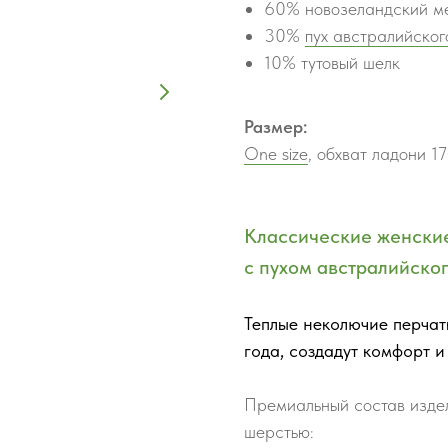
60% новозеландский м
30%
пух австралийског
10% тутовый шелк
Размер:
One size
, обхват ладони 1
Классические женские
с пухом австралийско
Теплые неколючие перчат
года, создадут комфорт и
Премиальный состав изде
шерстью: