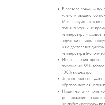
В составе пряжи — пух 
млекопитающего, обита
Мех поссума схож по ст
полый внутри и не про
температуру и создает 
перчатки с пухом поссу
и не доставляют диско
температуры (например,
Исследования, проводив
поссума на 55% теплее
100% кашемира.
За счет пуха поссума н
образовываться неприят
Наши перчатки приятно 
раздражение на коже, о
не любит «кусачую» пря