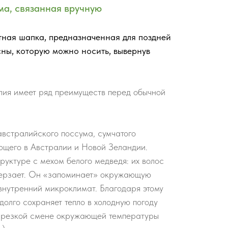
ма, связанная вручную
тная шапка, предназначенная для поздней
сны, которую можно носить, вывернув
лия имеет ряд преимуществ перед обычной
австралийского поссума, сумчатого
ющего в Австралии и Новой Зеландии.
руктуре с мехом белого медведя: их волос
мерзает. Он «запоминает» окружающую
внутренний микроклимат. Благодаря этому
долго сохраняет тепло в холодную погоду
ри резкой смене окружающей температуры