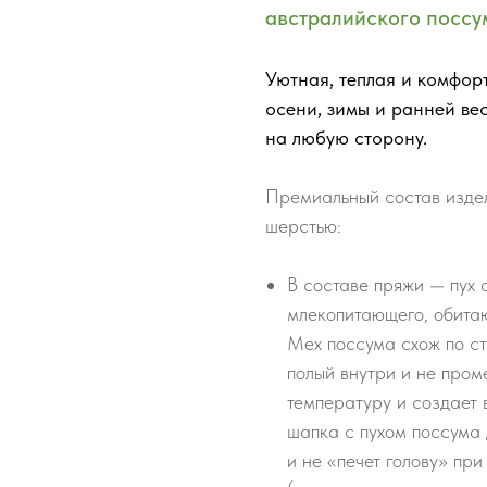
австралийского поссу
Уютная, теплая и комфор
осени, зимы и ранней ве
на любую сторону.
Премиальный состав изде
шерстью:
В составе пряжи — пух 
млекопитающего, обита
Мех поссума схож по ст
полый внутри и не про
температуру и создает 
шапка с пухом поссума 
и не «печет голову» п