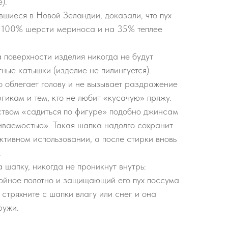
).
шиеся в Новой Зеландии, доказали, что пух
 100% шерсти мериноса и на 35% теплее
а поверхности изделия никогда не будут
ные катышки (изделие не пилингуется).
 облегает голову и не вызывает раздражение
ргикам и тем, кто не любит «кусачую» пряжу.
ством «садиться по фигуре» подобно джинсам
иваемостью». Такая шапка надолго сохранит
ктивном использовании, а после стирки вновь
.
шапку, никогда не проникнут внутрь:
войное полотно и защищающий его пух поссума
 стряхните с шапки влагу или снег и она
ружи.