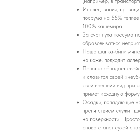
(например, в транспорте
Исследования, проводив
поссума на 55% теплее
100% кашемира.
За счет пуха поссума н
образовываться неприят
Наша шапка-бини мягко
на коже, подходит алле
Полотно обладает свой
и славится своей «неуб
свой внешний вид при а
примет исходную форму
Осадки, попадающие на 
препятствием служит д
на поверхности. Просто
снова станет сухой сна