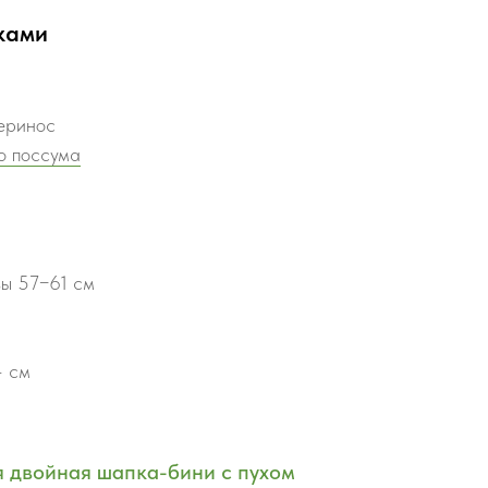
ками
еринос
о поссума
вы 57−61 см
4 см
 двойная шапка-бини с пухом