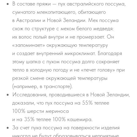
В составе пряжи — пух австралийского поссума,
сумчатого млекопитающего, обитающего
в Австралии и Новой Зеландии. Мех поссума
схож по структуре с мехом белого медведя:
их волос полый внутри и не промерзает. Он
«запоминает» окружающую температуру
и создает внутренний микроклимат. Благодаря
этому шапка с пухом поссума долго сохраняет
тепло в холодную погоду и не «печет голову» при
резкой смене окружающей температуры
(например, в транспорте).
Исследования, проводившиеся в Новой Зеландии,
доказали, что пух поссума на 55% теплее
100% шерсти мериноса
и на 35% теплее 100% кашемира.
За счет пуха поссума на поверхности изделия
никогда не будут образовываться неприятные