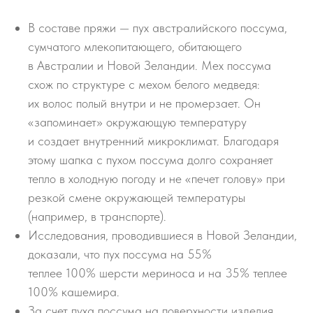
В составе пряжи — пух австралийского поссума,
сумчатого млекопитающего, обитающего
в Австралии и Новой Зеландии. Мех поссума
схож по структуре с мехом белого медведя:
их волос полый внутри и не промерзает. Он
«запоминает» окружающую температуру
и создает внутренний микроклимат. Благодаря
этому шапка с пухом поссума долго сохраняет
тепло в холодную погоду и не «печет голову» при
резкой смене окружающей температуры
(например, в транспорте).
Исследования, проводившиеся в Новой Зеландии,
доказали, что пух поссума на 55%
теплее 100% шерсти мериноса и на 35% теплее
100% кашемира.
За счет пуха поссума на поверхности изделия